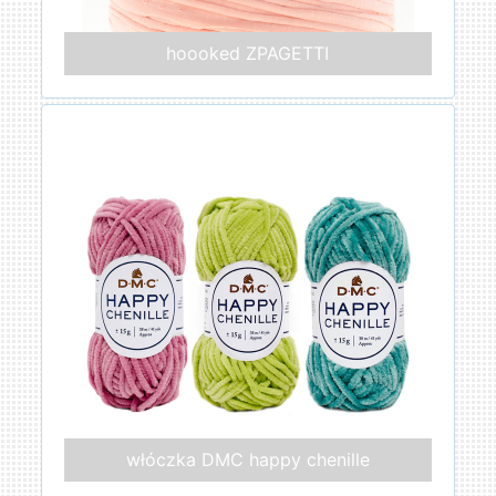
hoooked ZPAGETTI
włóczka DMC happy chenille