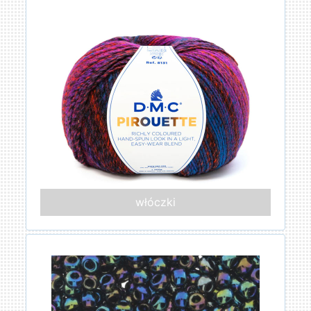
włóczki