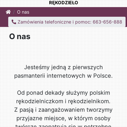
RĘKODZIEŁO
Home
O nas
Zamówienia telefoniczne i pomoc: 663-656-888
O nas
Jesteśmy jedną z pierwszych
pasmanterii internetowych w Polsce.
Od ponad dekady służymy polskim
rękodzielniczkom i rękodzielnikom.
Z pasją i zaangażowaniem tworzymy
przyjazne miejsce, w którym osoby
twórcze zaopatrują się w potrzebne