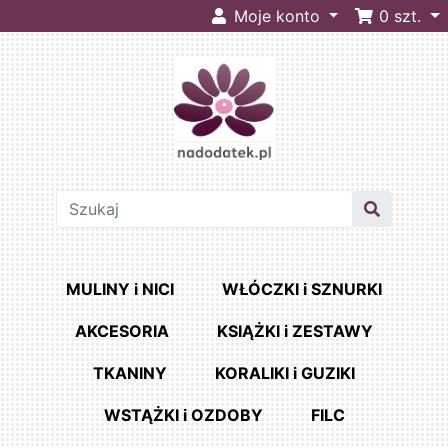
Moje konto
0
szt.
MULINY i NICI
WŁÓCZKI i SZNURKI
AKCESORIA
KSIĄŻKI i ZESTAWY
TKANINY
KORALIKI i GUZIKI
WSTĄŻKI i OZDOBY
FILC