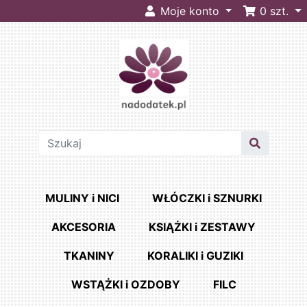
Moje konto
0
szt.
MULINY i NICI
WŁÓCZKI i SZNURKI
AKCESORIA
KSIĄŻKI i ZESTAWY
TKANINY
KORALIKI i GUZIKI
WSTĄŻKI i OZDOBY
FILC