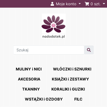
Moje konto
0
szt.
MULINY i NICI
WŁÓCZKI i SZNURKI
AKCESORIA
KSIĄŻKI i ZESTAWY
TKANINY
KORALIKI i GUZIKI
WSTĄŻKI i OZDOBY
FILC