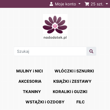
Moje konto
25
szt.
MULINY i NICI
WŁÓCZKI i SZNURKI
AKCESORIA
KSIĄŻKI i ZESTAWY
TKANINY
KORALIKI i GUZIKI
WSTĄŻKI i OZDOBY
FILC