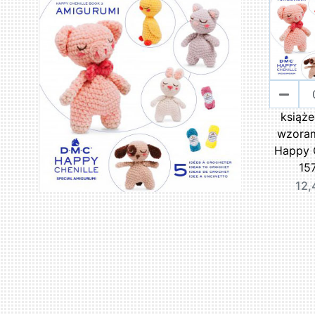
książe
wzora
Happy C
15
12,