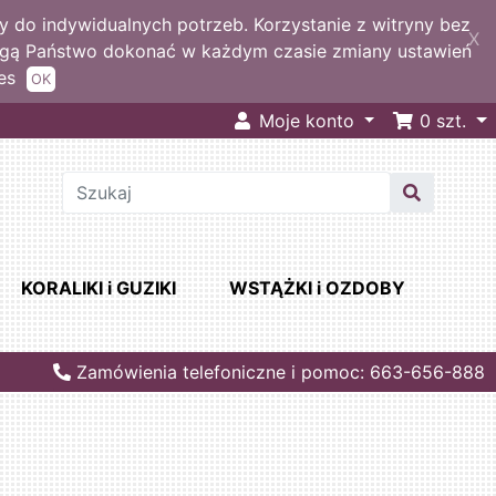
 do indywidualnych potrzeb. Korzystanie z witryny bez
X
ogą Państwo dokonać w każdym czasie zmiany ustawień
es
OK
Moje konto
0
szt.
KORALIKI i GUZIKI
WSTĄŻKI i OZDOBY
Zamówienia telefoniczne i pomoc: 663-656-888