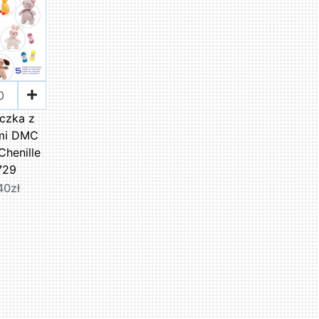
czka z
mi DMC
henille
729
40zł