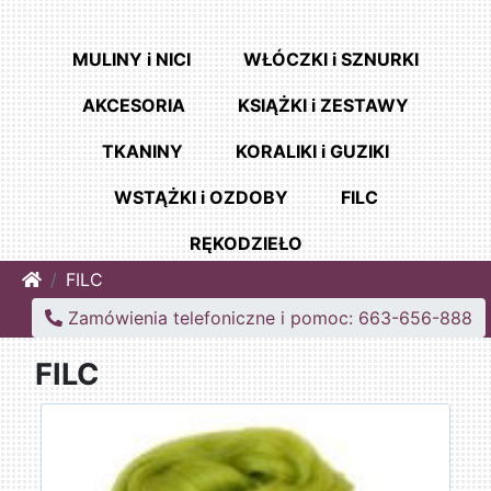
MULINY i NICI
WŁÓCZKI i SZNURKI
AKCESORIA
KSIĄŻKI i ZESTAWY
TKANINY
KORALIKI i GUZIKI
WSTĄŻKI i OZDOBY
FILC
RĘKODZIEŁO
Home
FILC
Zamówienia telefoniczne i pomoc: 663-656-888
FILC