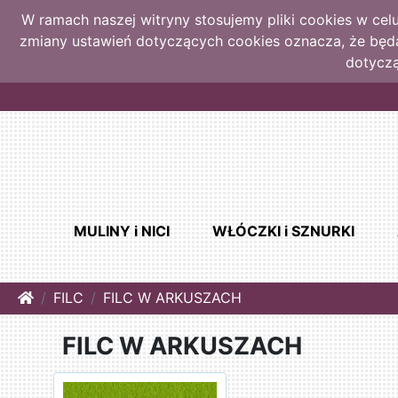
W ramach naszej witryny stosujemy pliki cookies w ce
zmiany ustawień dotyczących cookies oznacza, że bę
dotyczą
MULINY i NICI
WŁÓCZKI i SZNURKI
Home
FILC
FILC W ARKUSZACH
FILC W ARKUSZACH