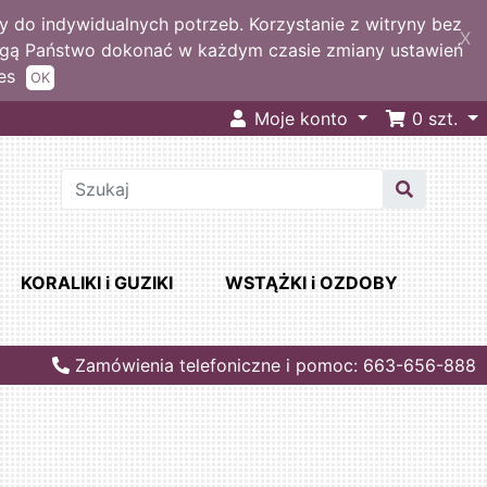
 do indywidualnych potrzeb. Korzystanie z witryny bez
X
ogą Państwo dokonać w każdym czasie zmiany ustawień
es
OK
Moje konto
0
szt.
KORALIKI i GUZIKI
WSTĄŻKI i OZDOBY
Zamówienia telefoniczne i pomoc: 663-656-888