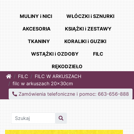
MULINY i NICI
WŁÓCZKI i SZNURKI
AKCESORIA
KSIĄŻKI i ZESTAWY
TKANINY
KORALIKI i GUZIKI
WSTĄŻKI i OZDOBY
FILC
RĘKODZIEŁO
Home
FILC
FILC W ARKUSZACH
filc w arkuszach 20x30cm
Zamówienia telefoniczne i pomoc: 663-656-888