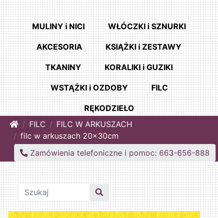
MULINY i NICI
WŁÓCZKI i SZNURKI
AKCESORIA
KSIĄŻKI i ZESTAWY
TKANINY
KORALIKI i GUZIKI
WSTĄŻKI i OZDOBY
FILC
RĘKODZIEŁO
Home
FILC
FILC W ARKUSZACH
filc w arkuszach 20x30cm
Zamówienia telefoniczne i pomoc: 663-656-888