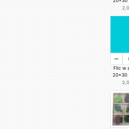
20x30 
2,0
Filc w 
20x30 
2,0