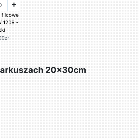
filcowe
 1209 -
tki
99zł
w arkuszach 20x30cm