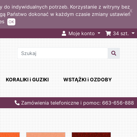
 do indywidualnych potrzeb. Korzystanie z witryny bez
X
ogą Państwo dokonać w każdym czasie zmiany ustawień
es
OK
Moje konto
34
szt.
KORALIKI i GUZIKI
WSTĄŻKI i OZDOBY
Zamówienia telefoniczne i pomoc: 663-656-888