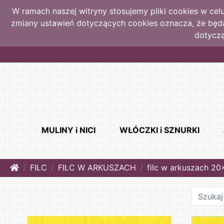
W ramach naszej witryny stosujemy pliki cookies w ce
zmiany ustawień dotyczących cookies oznacza, że bę
dotyczą
MULINY i NICI
WŁÓCZKI i SZNURKI
Home
FILC
FILC W ARKUSZACH
filc w arkuszach 2