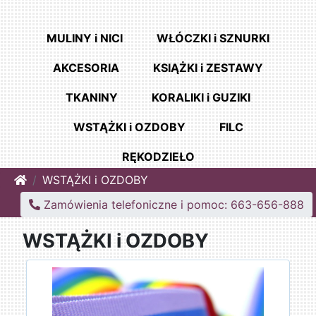
MULINY i NICI
WŁÓCZKI i SZNURKI
AKCESORIA
KSIĄŻKI i ZESTAWY
TKANINY
KORALIKI i GUZIKI
WSTĄŻKI i OZDOBY
FILC
RĘKODZIEŁO
Home
WSTĄŻKI i OZDOBY
Zamówienia telefoniczne i pomoc: 663-656-888
WSTĄŻKI i OZDOBY