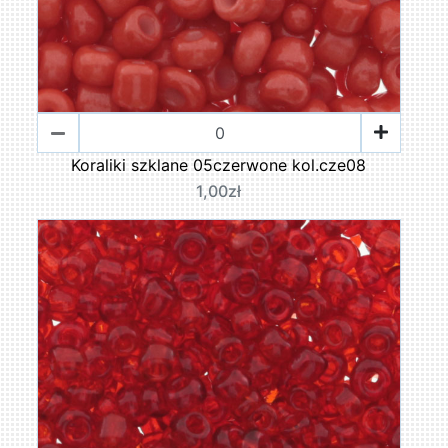
Koraliki szklane 05czerwone kol.cze08
1,00zł