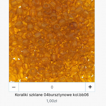
Koraliki szklane 04bursztynowe kol.bb06
1,00zł