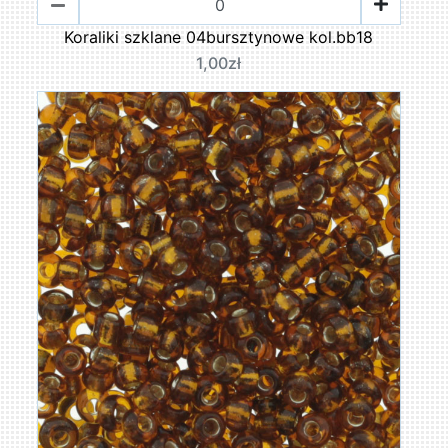
Koraliki szklane 04bursztynowe kol.bb18
1,00zł