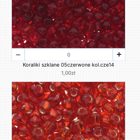
Koraliki szklane 05czerwone kol.cze14
1,00zł