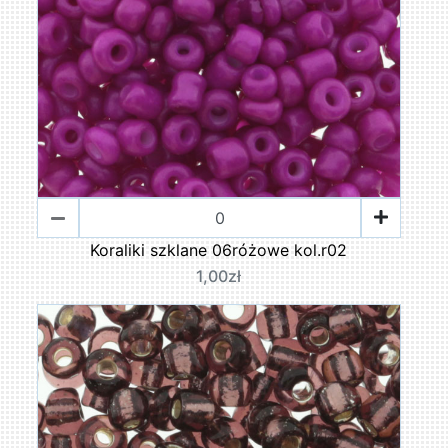
Koraliki szklane 06różowe kol.r02
1,00zł