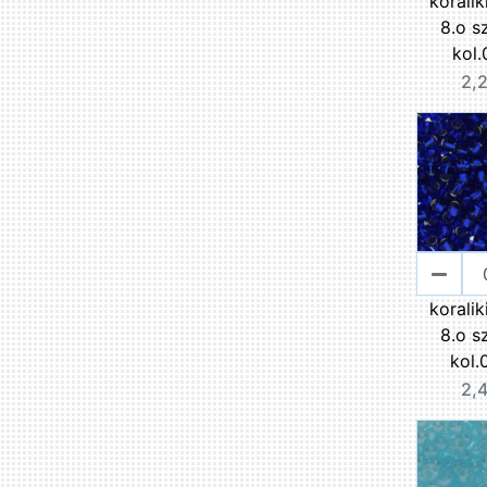
korali
8.o s
kol.
2,2
korali
8.o s
kol.
2,4