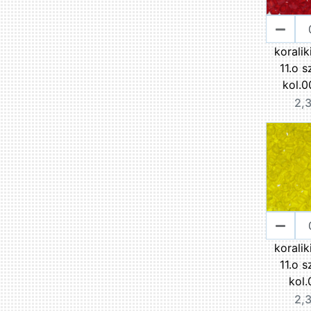
korali
11.o s
kol.0
2,3
korali
11.o s
kol.
2,3