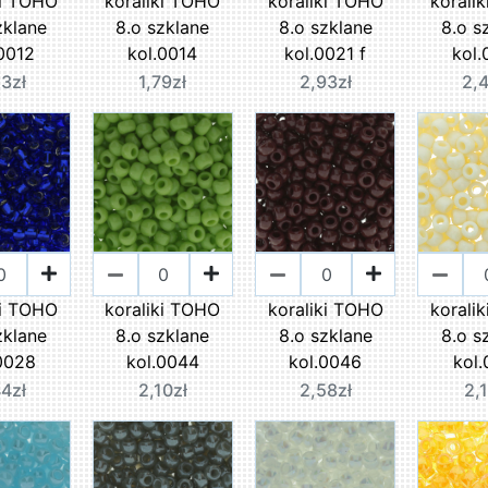
ki TOHO
koraliki TOHO
koraliki TOHO
korali
zklane
8.o szklane
8.o szklane
8.o s
0012
kol.0014
kol.0021 f
kol
3zł
1,79zł
2,93zł
2,
ki TOHO
koraliki TOHO
koraliki TOHO
korali
zklane
8.o szklane
8.o szklane
8.o s
0028
kol.0044
kol.0046
kol
4zł
2,10zł
2,58zł
2,