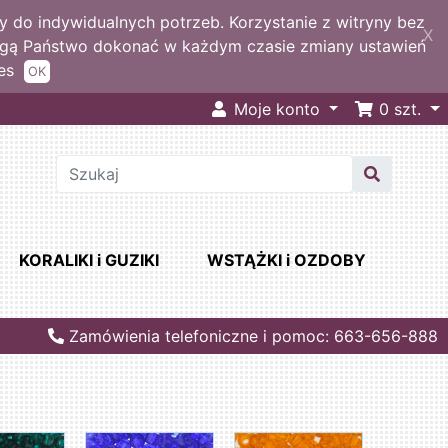
 do indywidualnych potrzeb. Korzystanie z witryny bez
X
ogą Państwo dokonać w każdym czasie zmiany ustawień
es
OK
Moje konto
0
szt.
KORALIKI i GUZIKI
WSTĄŻKI i OZDOBY
Zamówienia telefoniczne i pomoc: 663-656-888