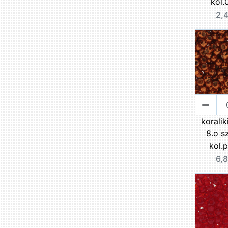
kol.
2,4
korali
8.o s
kol.
6,8