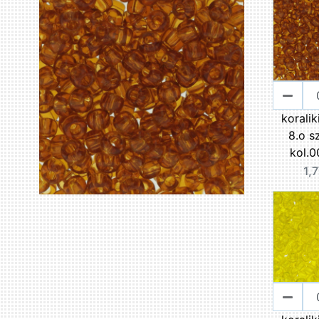
korali
8.o s
kol.0
1,7