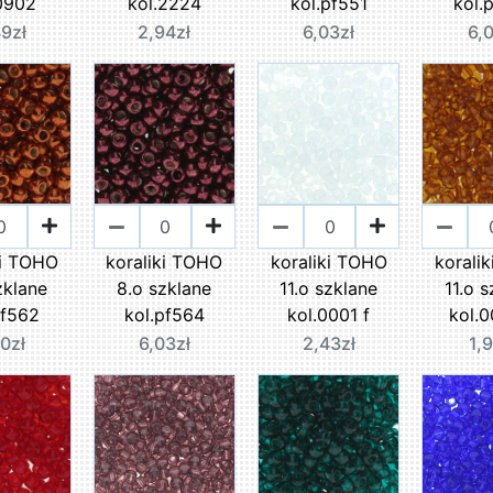
0902
kol.2224
kol.pf551
kol.
9zł
2,94zł
6,03zł
6,
ki TOHO
koraliki TOHO
koraliki TOHO
korali
zklane
8.o szklane
11.o szklane
11.o 
pf562
kol.pf564
kol.0001 f
kol.
0zł
6,03zł
2,43zł
1,