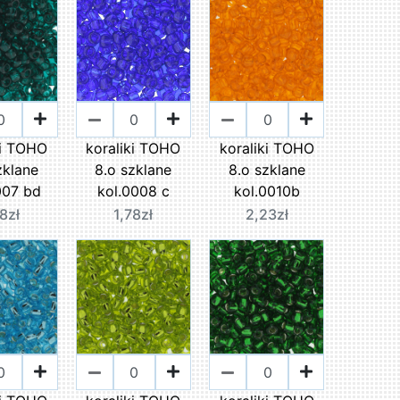
ki TOHO
koraliki TOHO
koraliki TOHO
zklane
8.o szklane
8.o szklane
007 bd
kol.0008 c
kol.0010b
78zł
1,78zł
2,23zł