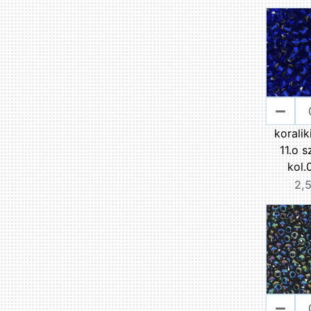
korali
11.o s
kol.
2,5