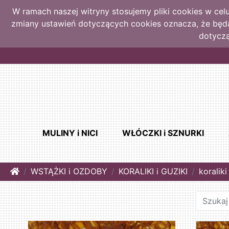
W ramach naszej witryny stosujemy pliki cookies w ce
zmiany ustawień dotyczących cookies oznacza, że bę
dotyczą
MULINY i NICI
WŁÓCZKI i SZNURKI
Home
WSTĄŻKI i OZDOBY
KORALIKI i GUZIKI
koralik