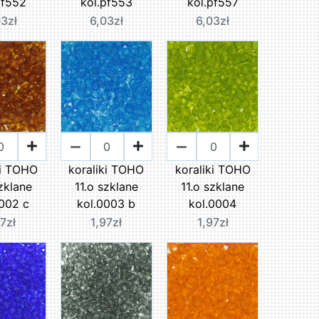
pf552
kol.pf553
kol.pf557
03zł
6,03zł
6,03zł
ki TOHO
koraliki TOHO
koraliki TOHO
szklane
11.o szklane
11.o szklane
0002 c
kol.0003 b
kol.0004
97zł
1,97zł
1,97zł