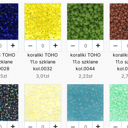
ki TOHO
koraliki TOHO
koraliki TOHO
korali
zklane
11.o szklane
11.o szklane
11.o 
0028
kol.0032
kol.0044
kol.
5zł
3,01zł
2,23zł
2,