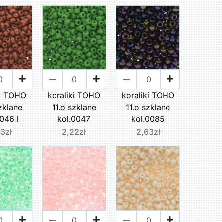
ki TOHO
koraliki TOHO
koraliki TOHO
szklane
11.o szklane
11.o szklane
0046 l
kol.0047
kol.0085
73zł
2,22zł
2,63zł