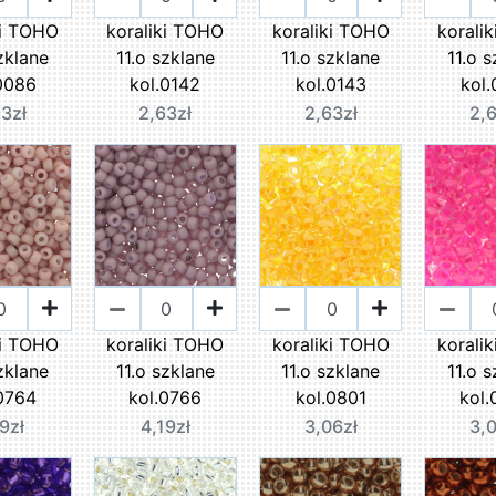
ki TOHO
koraliki TOHO
koraliki TOHO
korali
zklane
11.o szklane
11.o szklane
11.o 
0086
kol.0142
kol.0143
kol
3zł
2,63zł
2,63zł
2,
ki TOHO
koraliki TOHO
koraliki TOHO
korali
zklane
11.o szklane
11.o szklane
11.o 
0764
kol.0766
kol.0801
kol
9zł
4,19zł
3,06zł
3,