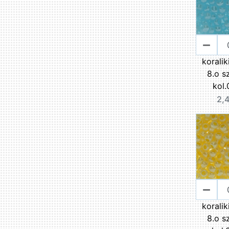
korali
8.o s
kol.
2,4
korali
8.o s