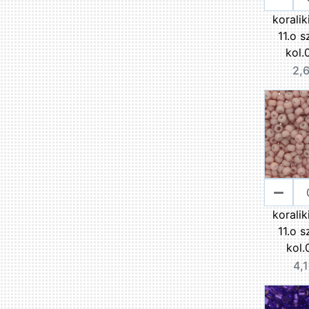
korali
11.o s
kol.
2,6
korali
11.o s
kol.
4,1