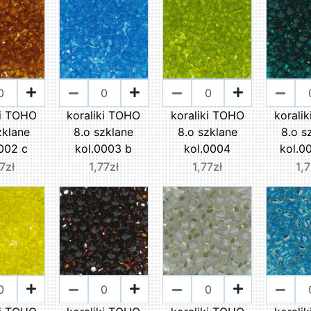
ki TOHO
koraliki TOHO
koraliki TOHO
korali
zklane
8.o szklane
8.o szklane
8.o s
002 c
kol.0003 b
kol.0004
kol.0
7zł
1,77zł
1,77zł
1,