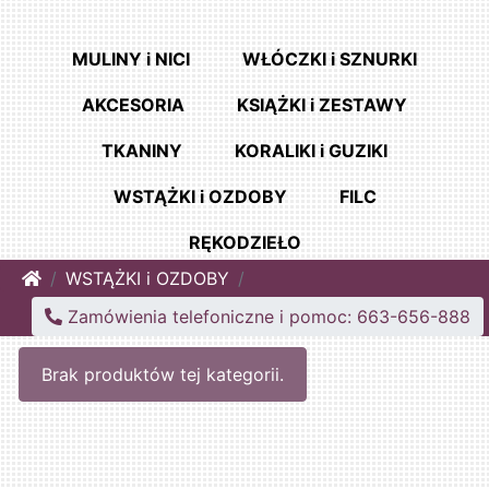
MULINY i NICI
WŁÓCZKI i SZNURKI
AKCESORIA
KSIĄŻKI i ZESTAWY
TKANINY
KORALIKI i GUZIKI
WSTĄŻKI i OZDOBY
FILC
RĘKODZIEŁO
Home
WSTĄŻKI i OZDOBY
Zamówienia telefoniczne i pomoc: 663-656-888
Brak produktów tej kategorii.