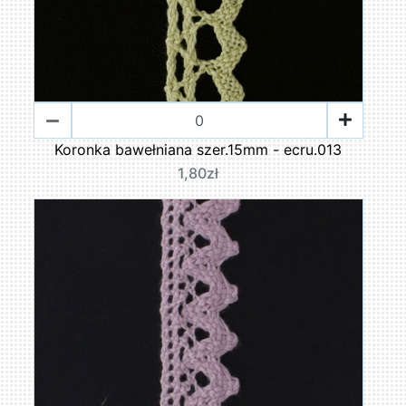
Koronka bawełniana szer.15mm - ecru.013
1,80zł