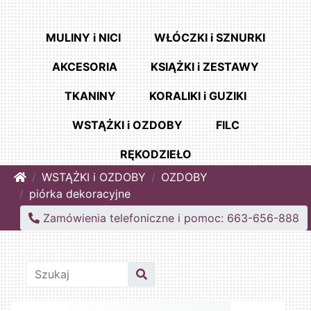
MULINY i NICI
WŁÓCZKI i SZNURKI
AKCESORIA
KSIĄŻKI i ZESTAWY
TKANINY
KORALIKI i GUZIKI
WSTĄŻKI i OZDOBY
FILC
RĘKODZIEŁO
Home
WSTĄŻKI i OZDOBY
OZDOBY
piórka dekoracyjne
Zamówienia telefoniczne i pomoc: 663-656-888