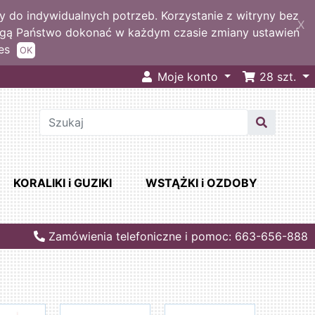
 do indywidualnych potrzeb. Korzystanie z witryny bez
X
ogą Państwo dokonać w każdym czasie zmiany ustawień
es
OK
Moje konto
28
szt.
KORALIKI i GUZIKI
WSTĄŻKI i OZDOBY
Zamówienia telefoniczne i pomoc: 663-656-888