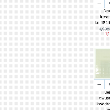
Dru
krea
kol.182
1,99z
1,1
Kle
dwust
kwadra
m