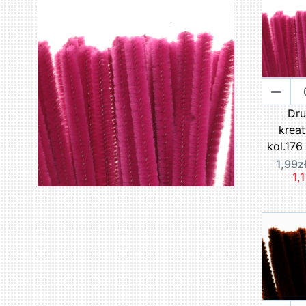
Dru
krea
kol.176
1,99z
1,1