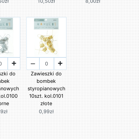
50zł
10,50zł
8,00zł
szki do
Zawieszki do
mbek
bombek
ianowych
styropianowych
kol.0100
10szt. kol.0101
brne
złote
99zł
0,99zł