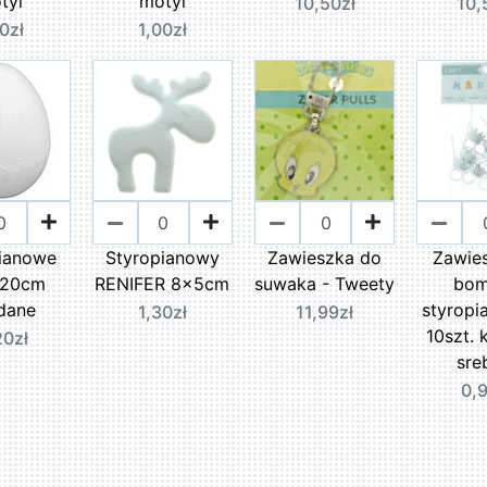
tyl
motyl
10,50zł
10,
0zł
1,00zł
ianowe
Styropianowy
Zawieszka do
Zawie
 20cm
RENIFER 8x5cm
suwaka - Tweety
bo
dane
styrop
1,30zł
11,99zł
10szt. 
20zł
sre
0,