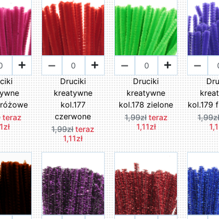
ciki
Druciki
Druciki
Dru
tywne
kreatywne
kreatywne
krea
 różowe
kol.177
kol.178 zielone
kol.179 
czerwone
ł
teraz
1,99zł
teraz
1,99z
1zł
1,11zł
1,
1,99zł
teraz
1,11zł