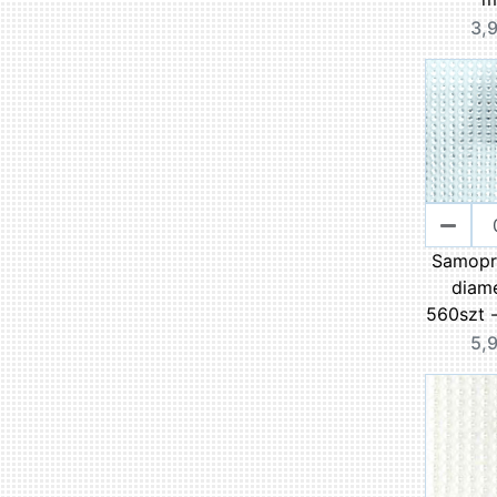
3,9
Samopr
diame
560szt -
5,9