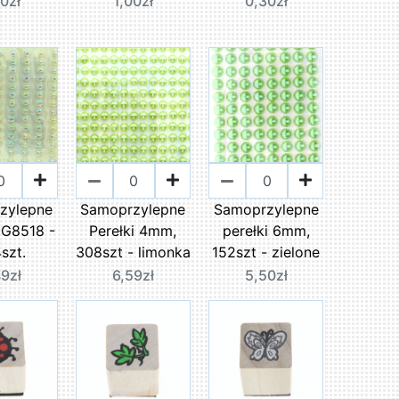
00zł
1,00zł
0,30zł
zylepne
Samoprzylepne
Samoprzylepne
 G8518 -
Perełki 4mm,
perełki 6mm,
szt.
308szt - limonka
152szt - zielone
49zł
6,59zł
5,50zł