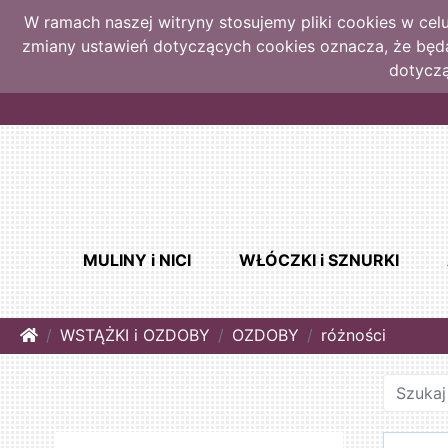
W ramach naszej witryny stosujemy pliki cookies w ce
zmiany ustawień dotyczących cookies oznacza, że bę
dotyczą
MULINY i NICI
WŁÓCZKI i SZNURKI
Home
WSTĄŻKI i OZDOBY
OZDOBY
różności