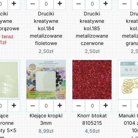
ciki
Druciki
Druciki
Dru
tywne
kreatywne
kreatywne
krea
 brązowe
kol.184
kol.185
kol
metalizowane
metalizowane
metal
ł
teraz
1zł
fioletowe
czerwone
gran
2,50zł
2,50zł
2,
jące
Klejące kropki
Knorr btokat
Manuki 
ronne
3mm
8105215
0104 
ty 5x5
10
8,99zł
4,59zł
m