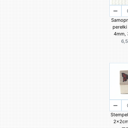
Samopr
perełki
4mm, 
6,5
Stempe
2x2cm 