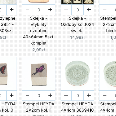
zylepne
Sklejka -
Sklejka -
Stempe
 G851 -
Etykiety
Ozdoby kol.1024
2x2cm
308szt
ozdobne
świeta
bied
40x64mm 5szt.
9zł
14,99zł
1,
komplet
2,99zł
l HEYDA
Stempel HEYDA
Stempel HEYDA
Stempe
kol.10
2x2cm kol.11
4x4cm 8869410
4x4cm 