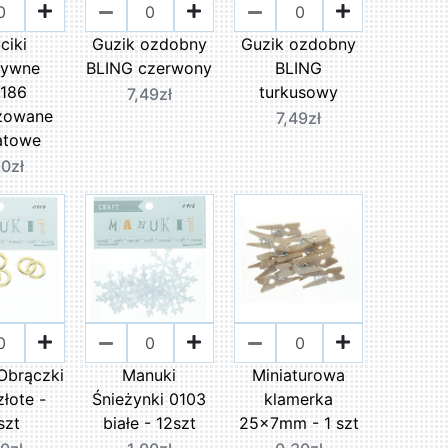
ciki
Guzik ozdobny
Guzik ozdobny
tywne
BLING czerwony
BLING
.186
turkusowy
7,49zł
izowane
7,49zł
atowe
50zł
Obrączki
Manuki
Miniaturowa
złote -
Śnieżynki 0103
klamerka
szt
białe - 12szt
25x7mm - 1 szt