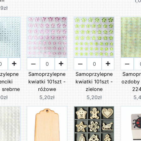
1,
9zł
zylepne
Samoprzylepne
Samoprzylepne
Samopr
nciki
kwiatki 101szt -
kwiatki 101szt -
ozdoby
 srebrne
różowe
zielone
224
0zł
5,20zł
5,20zł
5,