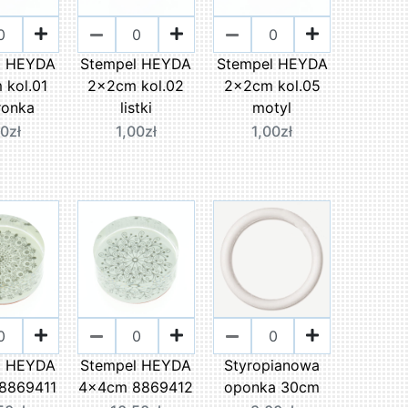
l HEYDA
Stempel HEYDA
Stempel HEYDA
 kol.01
2x2cm kol.02
2x2cm kol.05
ronka
listki
motyl
00zł
1,00zł
1,00zł
l HEYDA
Stempel HEYDA
Styropianowa
8869411
4x4cm 8869412
oponka 30cm