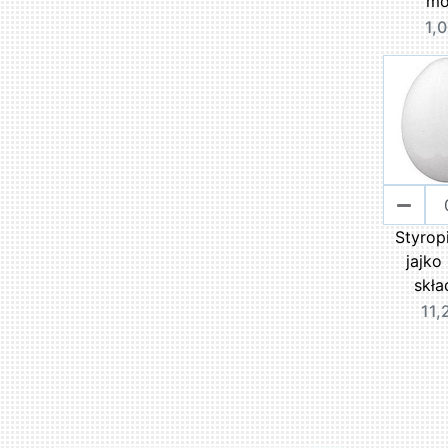
mo
1,0
Styrop
jajko
skła
11,