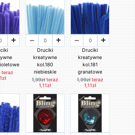
ciki
Druciki
Druciki
tywne
kreatywne
kreatywne
fioletowe
kol.180
kol.181
niebieskie
granatowe
ł
teraz
11zł
1,99zł
teraz
1,99zł
teraz
1,11zł
1,11zł