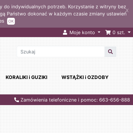
 do indywidualnych potrzeb. Korzystanie z witryny bez
X
ogą Państwo dokonać w każdym czasie zmiany ustawień
es
OK
Moje konto
0
szt.
KORALIKI i GUZIKI
WSTĄŻKI i OZDOBY
Zamówienia telefoniczne i pomoc: 663-656-888