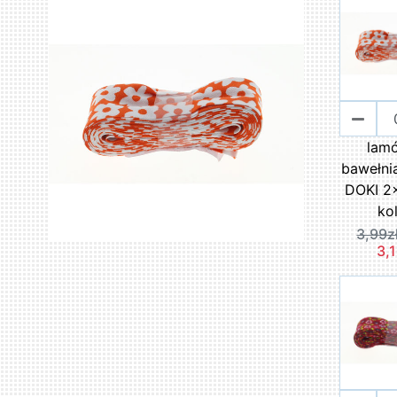
lam
bawełni
DOKI 2
kol
3,99z
3,1