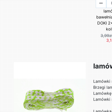
lam
bawełni
DOKI 2
kol
3,99z
3,1
lamó
Lamówki 
Brzegi la
Lamówkę s
Lamówki 
Lamówka 