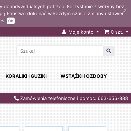
 do indywidualnych potrzeb. Korzystanie z witryny bez
X
ogą Państwo dokonać w każdym czasie zmiany ustawień
es
OK
Moje konto
0
szt.
KORALIKI i GUZIKI
WSTĄŻKI i OZDOBY
Zamówienia telefoniczne i pomoc: 663-656-888