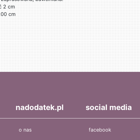
ć 2 cm
200 cm
nadodatek.pl
social media
o nas
facebook