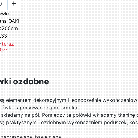
ówka
ana OAKI
x200cm
.33
ł
teraz
0zł
wki ozdobne
są elementem dekoracyjnym i jednocześnie wykończeniow
mówki zaprasowane są do środka.
kładamy na pół. Pomiędzy te połówki wkładamy tkaninę 
są praktycznym i ozdobnym wykończeniem poduszek, kocyk
zaprasowana, bawełniana.