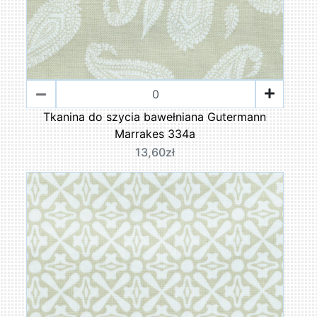
Tkanina do szycia bawełniana Gutermann
Marrakes 334a
13,60zł