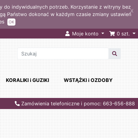
 do indywidualnych potrzeb. Korzystanie z witryny bez
X
ogą Państwo dokonać w każdym czasie zmiany ustawień
es
OK
Moje konto
0
szt.
KORALIKI i GUZIKI
WSTĄŻKI i OZDOBY
Zamówienia telefoniczne i pomoc: 663-656-888