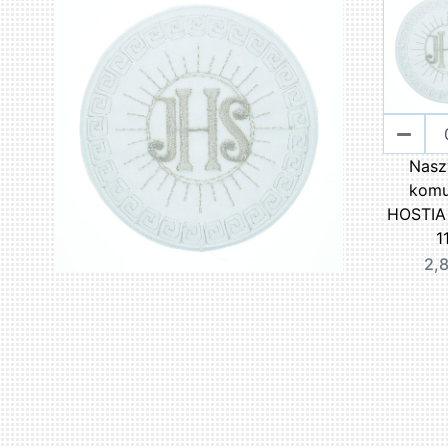
Nasz
komu
HOSTIA 
1
2,8