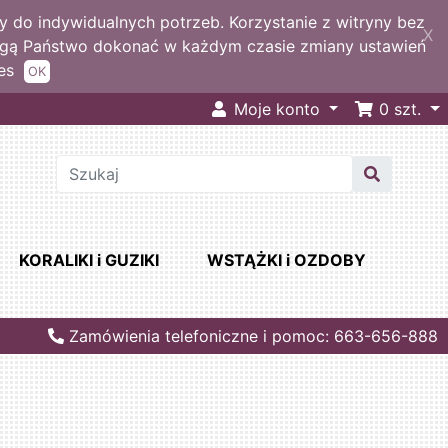
 do indywidualnych potrzeb. Korzystanie z witryny bez
X
ogą Państwo dokonać w każdym czasie zmiany ustawień
es
OK
Moje konto
0
szt.
KORALIKI i GUZIKI
WSTĄŻKI i OZDOBY
Zamówienia telefoniczne i pomoc: 663-656-888