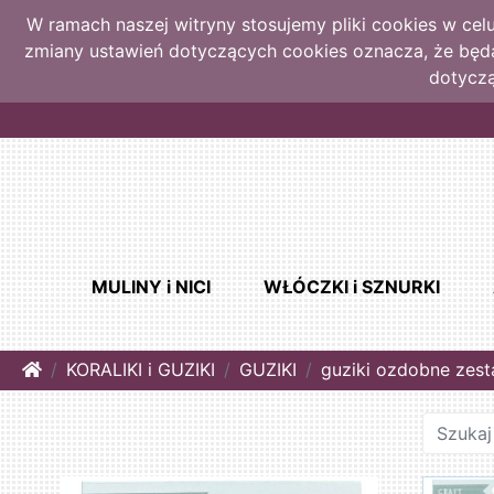
W ramach naszej witryny stosujemy pliki cookies w ce
zmiany ustawień dotyczących cookies oznacza, że bę
dotyczą
MULINY i NICI
WŁÓCZKI i SZNURKI
Home
KORALIKI i GUZIKI
GUZIKI
guziki ozdobne zes