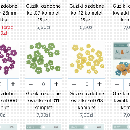
ozdobne
Guziki ozdobne
Guziki ozdobne
Guziki
 - 23mm
kol.07 komplet
kol.12 komplet
kwiatki
tka
18szt
18szt.
kom
ł
teraz
5,50zł
5,50zł
7,
0zł
ozdobne
Guziki ozdobne
Guziki ozdobne
Guziki
 kol.006
kwiatki kol.011
kwiatki kol.013
kwiatk
plet
komplet
komplet
kom
0zł
7,00zł
7,00zł
7,