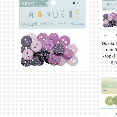
Guziki
mix 0
kropki 
6,0