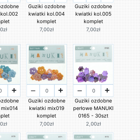
 ozdobne
Guziki ozdobne
Guziki ozdobne
 kol.002
kwiatki kol.004
kwiatki kol.005
plet
komplet
komplet
00zł
7,00zł
7,00zł
 ozdobne
Guziki ozdobne
Guziki ozdobne
i mix014
kwiatki mix019
perłowe MANUKI
plet
komplet
0165 - 30szt
00zł
7,00zł
2,00zł