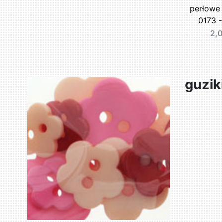
perłowe
0173 -
2,0
guzik