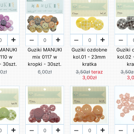
 MANUKI
Guziki MANUKI
Guziki ozdobne
Guziki
110 w
mix 0117 w
kol.01 - 23mm
kol.02
- 30szt.
kropki - 30szt.
kratka
kr
0zł
6,00zł
3,50zł
teraz
3,50z
3,00zł
3,