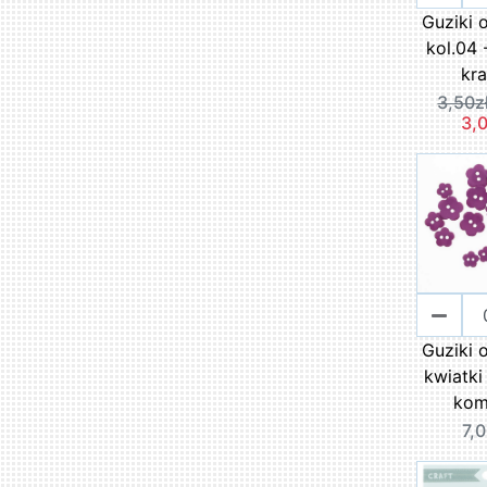
Guziki 
kol.04
kra
3,50z
3,0
Guziki 
kwiatki
kom
7,0