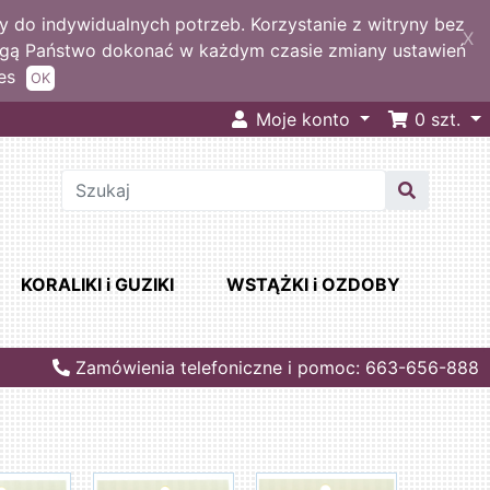
 do indywidualnych potrzeb. Korzystanie z witryny bez
X
ogą Państwo dokonać w każdym czasie zmiany ustawień
es
OK
Moje konto
0
szt.
KORALIKI i GUZIKI
WSTĄŻKI i OZDOBY
Zamówienia telefoniczne i pomoc: 663-656-888