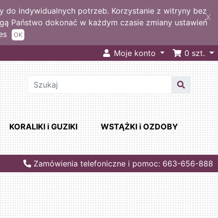
 do indywidualnych potrzeb. Korzystanie z witryny bez
X
ogą Państwo dokonać w każdym czasie zmiany ustawień
es
OK
Moje konto
0
szt.
KORALIKI i GUZIKI
WSTĄŻKI i OZDOBY
Zamówienia telefoniczne i pomoc: 663-656-888