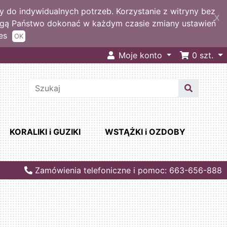
 do indywidualnych potrzeb. Korzystanie z witryny bez
X
ogą Państwo dokonać w każdym czasie zmiany ustawień
es
OK
Moje konto
0
szt.
KORALIKI i GUZIKI
WSTĄŻKI i OZDOBY
Zamówienia telefoniczne i pomoc: 663-656-888