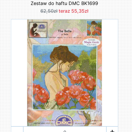
Zestaw do haftu DMC BK1699
62,50zł
teraz 55,35zł