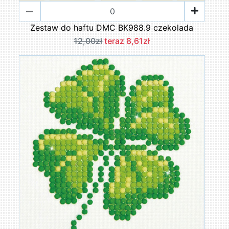
Zestaw do haftu DMC BK988.9 czekolada
12,00zł
teraz 8,61zł