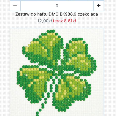
Zestaw do haftu DMC BK988.9 czekolada
12,00zł
teraz 8,61zł