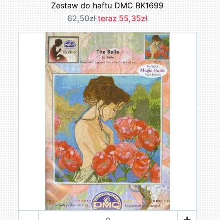
Zestaw do haftu DMC BK1699
62,50zł
teraz 55,35zł