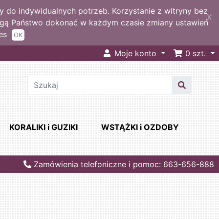
 do indywidualnych potrzeb. Korzystanie z witryny bez
X
ogą Państwo dokonać w każdym czasie zmiany ustawień
es
OK
Moje konto
0
szt.
KORALIKI i GUZIKI
WSTĄŻKI i OZDOBY
Zamówienia telefoniczne i pomoc: 663-656-888