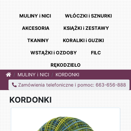
MULINY i NICI
WŁÓCZKI i SZNURKI
AKCESORIA
KSIĄŻKI i ZESTAWY
TKANINY
KORALIKI i GUZIKI
WSTĄŻKI i OZDOBY
FILC
RĘKODZIEŁO
Home
MULINY i NICI
KORDONKI
Zamówienia telefoniczne i pomoc: 663-656-888
KORDONKI