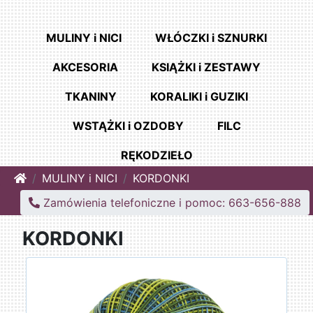
MULINY i NICI
WŁÓCZKI i SZNURKI
AKCESORIA
KSIĄŻKI i ZESTAWY
TKANINY
KORALIKI i GUZIKI
WSTĄŻKI i OZDOBY
FILC
RĘKODZIEŁO
Home
MULINY i NICI
KORDONKI
Zamówienia telefoniczne i pomoc: 663-656-888
KORDONKI