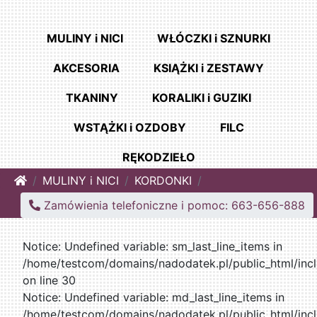
MULINY i NICI
WŁÓCZKI i SZNURKI
AKCESORIA
KSIĄŻKI i ZESTAWY
TKANINY
KORALIKI i GUZIKI
WSTĄŻKI i OZDOBY
FILC
RĘKODZIEŁO
Home
MULINY i NICI
KORDONKI
Zamówienia telefoniczne i pomoc: 663-656-888
Notice: Undefined variable: sm_last_line_items in
/home/testcom/domains/nadodatek.pl/public_html/incl
on line 30
Notice: Undefined variable: md_last_line_items in
/home/testcom/domains/nadodatek.pl/public_html/incl