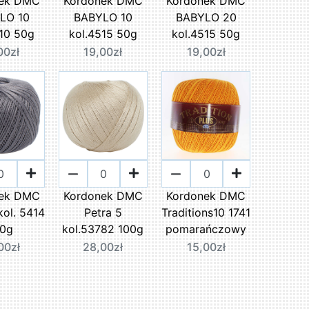
nek DMC
Kordonek DMC
Kordonek DMC
LO 10
BABYLO 10
BABYLO 20
510 50g
kol.4515 50g
kol.4515 50g
00zł
19,00zł
19,00zł
nek DMC
Kordonek DMC
Kordonek DMC
kol. 5414
Petra 5
Traditions10 1741
00g
kol.53782 100g
pomarańczowy
00zł
28,00zł
15,00zł