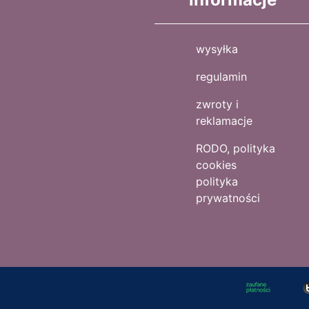
wysyłka
regulamin
zwroty i
reklamacje
RODO, polityka
cookies
polityka
prywatności