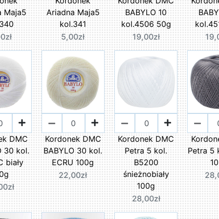
onek
Kordonek
Kordonek DMC
Kordo
a Maja5
Ariadna Maja5
BABYLO 10
BABY
.340
kol.341
kol.4506 50g
kol.4
0zł
5,00zł
19,00zł
19,
ek DMC
Kordonek DMC
Kordonek DMC
Kordo
30 kol.
BABYLO 30 kol.
Petra 5 kol.
Petra 5 
 biały
ECRU 100g
B5200
1
0g
śnieżnobiały
22,00zł
28,
100g
00zł
28,00zł