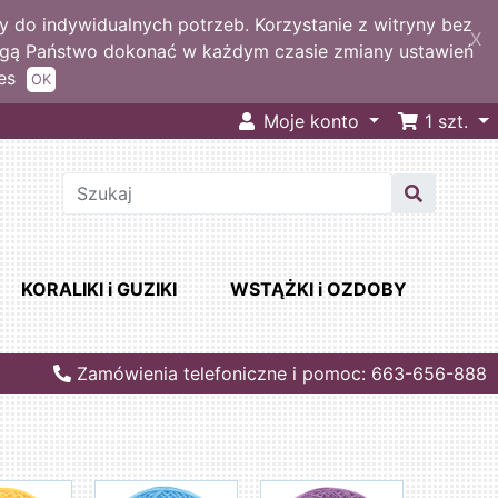
 do indywidualnych potrzeb. Korzystanie z witryny bez
X
ogą Państwo dokonać w każdym czasie zmiany ustawień
es
OK
Moje konto
1
szt.
KORALIKI i GUZIKI
WSTĄŻKI i OZDOBY
Zamówienia telefoniczne i pomoc: 663-656-888