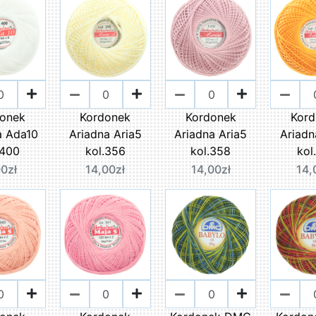
onek
Kordonek
Kordonek
Kor
a Ada10
Ariadna Aria5
Ariadna Aria5
Ariadn
.400
kol.356
kol.358
kol
0zł
14,00zł
14,00zł
14,