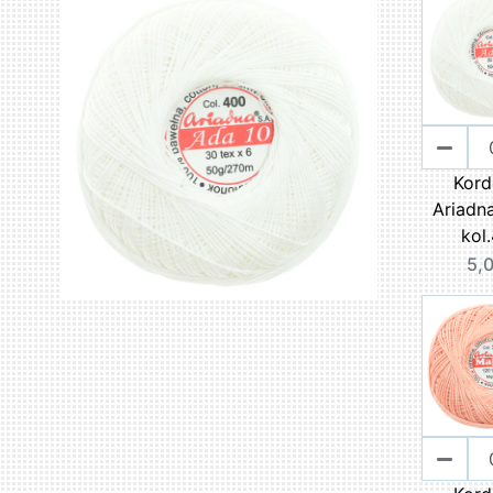
Kord
Ariadn
kol
5,0