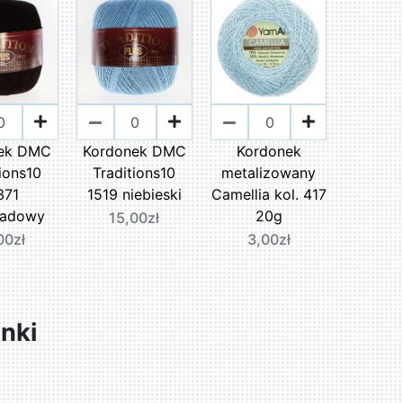
ek DMC
Kordonek DMC
Kordonek
ions10
Traditions10
metalizowany
371
1519 niebieski
Camellia kol. 417
ladowy
20g
15,00zł
00zł
3,00zł
nki