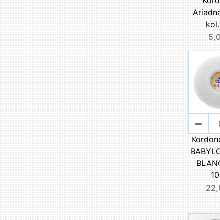
Kord
Ariadn
kol
5,0
Kordon
BABYLO 
BLANC
10
22,