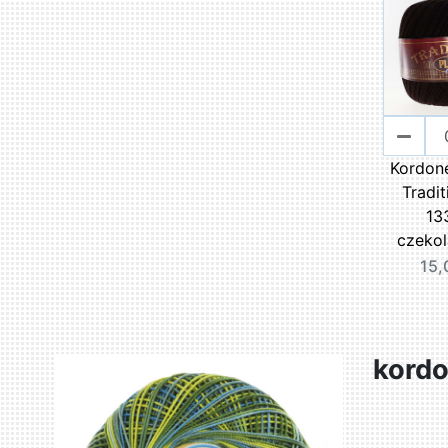
Kordon
Tradit
13
czeko
15,
kordo