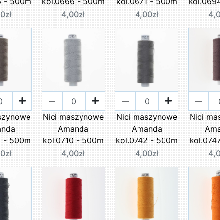
6 - 500m
kol.0666 - 500m
kol.0671 - 500m
kol.069
0zł
4,00zł
4,00zł
4,
szynowe
Nici maszynowe
Nici maszynowe
Nici m
nda
Amanda
Amanda
Am
3 - 500m
kol.0710 - 500m
kol.0742 - 500m
kol.074
0zł
4,00zł
4,00zł
4,