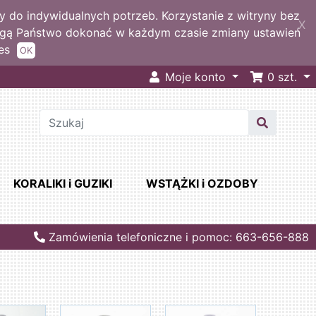
 do indywidualnych potrzeb. Korzystanie z witryny bez
X
ogą Państwo dokonać w każdym czasie zmiany ustawień
es
OK
Moje konto
0
szt.
KORALIKI i GUZIKI
WSTĄŻKI i OZDOBY
Zamówienia telefoniczne i pomoc: 663-656-888