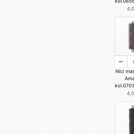
kol.065
4,0
Nici ma
Ama
kol.070
4,0