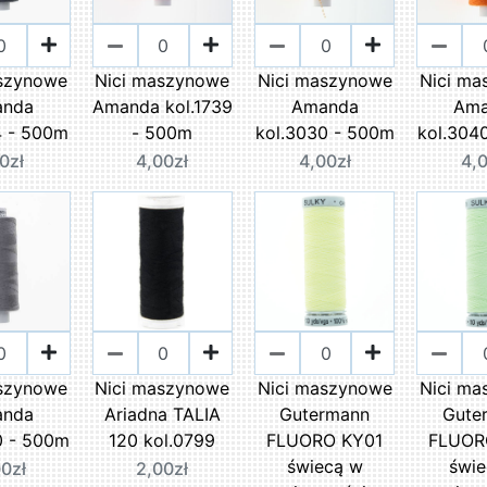
szynowe
Nici maszynowe
Nici maszynowe
Nici m
nda
Amanda kol.1739
Amanda
Am
4 - 500m
- 500m
kol.3030 - 500m
kol.304
0zł
4,00zł
4,00zł
4,
szynowe
Nici maszynowe
Nici maszynowe
Nici m
nda
Ariadna TALIA
Gutermann
Gute
0 - 500m
120 kol.0799
FLUORO KY01
FLUOR
świecą w
świ
0zł
2,00zł