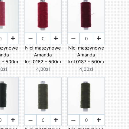
aszynowe
Nici maszynowe
Nici maszynowe
anda
Amanda
Amanda
0 - 500m
kol.0162 - 500m
kol.0187 - 500m
00zł
4,00zł
4,00zł