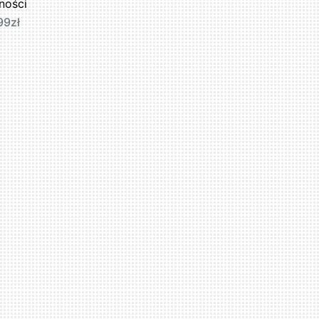
ności
99zł