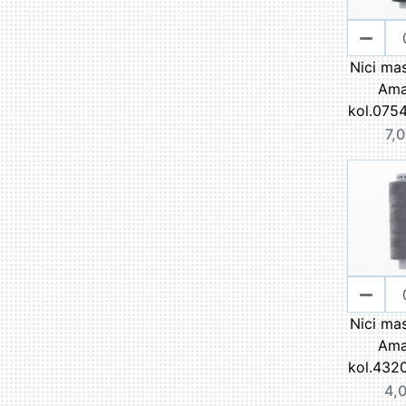
Nici ma
Ama
kol.075
7,0
Nici ma
Ama
kol.432
4,0