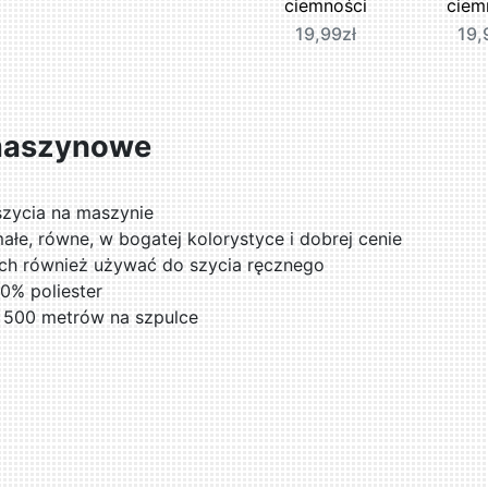
ciemności
ciem
19,99zł
19,
 maszynowe
 szycia na maszynie
ałe, równe, w bogatej kolorystyce i dobrej cenie
ch również używać do szycia ręcznego
00% poliester
 500 metrów na szpulce