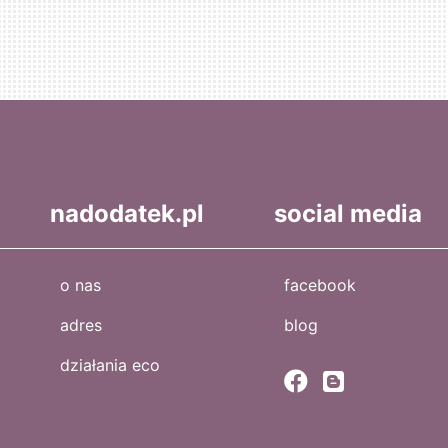
nadodatek.pl
social media
o nas
facebook
adres
blog
działania eco