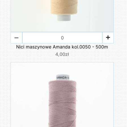
Nici maszynowe Amanda kol.0050 - 500m
4,00zł