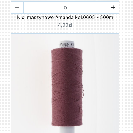
Nici maszynowe Amanda kol.0605 - 500m
4,00zł