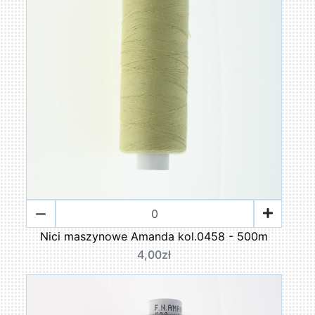
Nici maszynowe Amanda kol.0458 - 500m
4,00zł