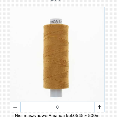
Nici maszynowe Amanda kol.0545 - 500m