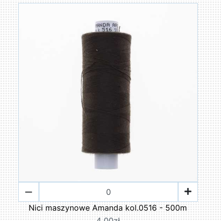
Nici maszynowe Amanda kol.0516 - 500m
4,00zł