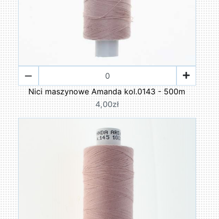
Nici maszynowe Amanda kol.0143 - 500m
4,00zł