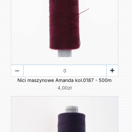
Nici maszynowe Amanda kol.0187 - 500m
4,00zł