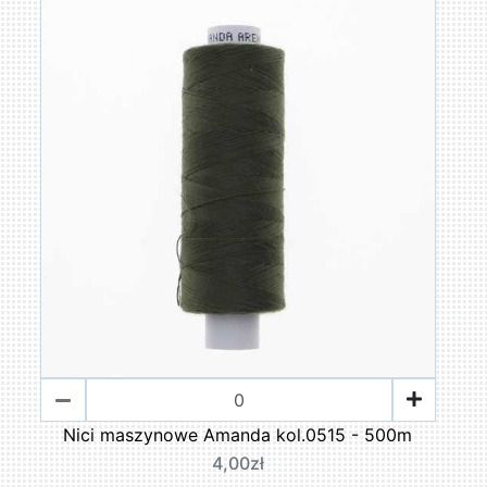
Nici maszynowe Amanda kol.0515 - 500m
4,00zł