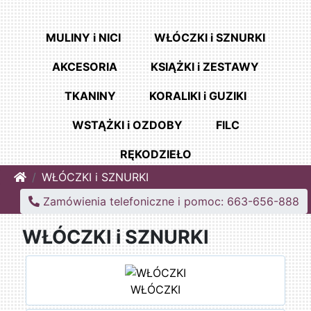
MULINY i NICI
WŁÓCZKI i SZNURKI
AKCESORIA
KSIĄŻKI i ZESTAWY
TKANINY
KORALIKI i GUZIKI
WSTĄŻKI i OZDOBY
FILC
RĘKODZIEŁO
Home
WŁÓCZKI i SZNURKI
Zamówienia telefoniczne i pomoc: 663-656-888
WŁÓCZKI i SZNURKI
WŁÓCZKI