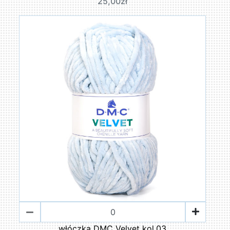
25,00zł
włóczka DMC Velvet kol.03