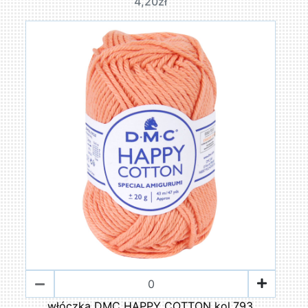
4,20zł
włóczka DMC HAPPY COTTON kol.793