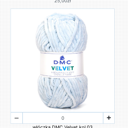
25,00zł
włóczka DMC Velvet kol.03