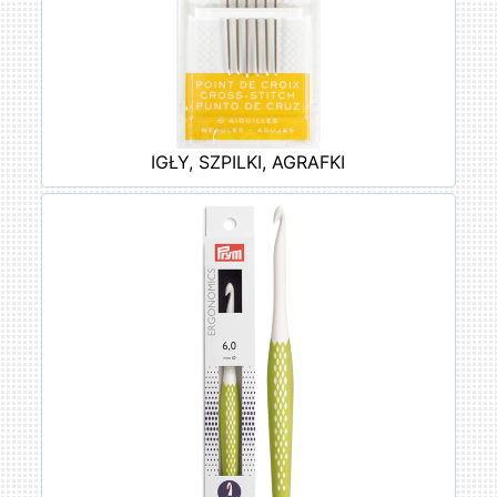
IGŁY, SZPILKI, AGRAFKI