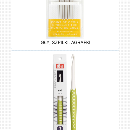
IGŁY, SZPILKI, AGRAFKI