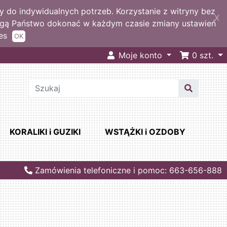
 do indywidualnych potrzeb. Korzystanie z witryny bez
X
ogą Państwo dokonać w każdym czasie zmiany ustawień
es
OK
Moje konto
0
szt.
KORALIKI i GUZIKI
WSTĄŻKI i OZDOBY
Zamówienia telefoniczne i pomoc: 663-656-888