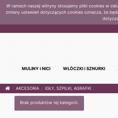
W ramach naszej witryny stosujemy pliki cookies w ce
zmiany ustawień dotyczących cookies oznacza, że bę
dotyczą
MULINY i NICI
WŁÓCZKI i SZNURKI
Home
AKCESORIA
IGŁY, SZPILKI, AGRAFKI
Brak produktów tej kategorii.