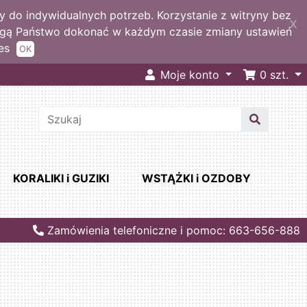
 do indywidualnych potrzeb. Korzystanie z witryny bez
X
ogą Państwo dokonać w każdym czasie zmiany ustawień
es
OK
Moje konto
0
szt.
KORALIKI i GUZIKI
WSTĄŻKI i OZDOBY
Zamówienia telefoniczne i pomoc: 663-656-888