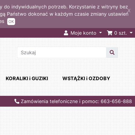
 do indywidualnych potrzeb. Korzystanie z witryny bez
X
ogą Państwo dokonać w każdym czasie zmiany ustawień
es
OK
Moje konto
0
szt.
KORALIKI i GUZIKI
WSTĄŻKI i OZDOBY
Zamówienia telefoniczne i pomoc: 663-656-888