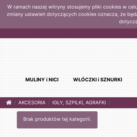
W ramach naszej witryny stosujemy pliki cookies w ce
zmiany ustawień dotyczących cookies oznacza, że bę
dotyczą
MULINY i NICI
WŁÓCZKI i SZNURKI
Home
AKCESORIA
IGŁY, SZPILKI, AGRAFKI
Brak produktów tej kategorii.