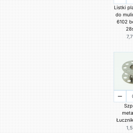
Listki p
do mul
6102 bo
28s
7,7
Szp
meta
Łuczni
1,5