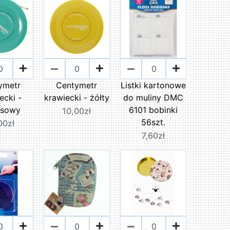
ymetr
Centymetr
Listki kartonowe
ecki -
krawiecki - żółty
do muliny DMC
usowy
6101 bobinki
10,00zł
56szt.
00zł
7,60zł