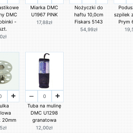
lastikowe
Miarka DMC
Nożyczki do
Podus
iny DMC
U1967 PINK
haftu 10,0cm
szpilek
binki -
Fiskars 5143
Prym 
17,88zł
zt.
54,99zł
19,
0zł
ulka
Tuba na mulinę
lowa
DMC U1298
k 20mm
granatowa
5zł
12,00zł