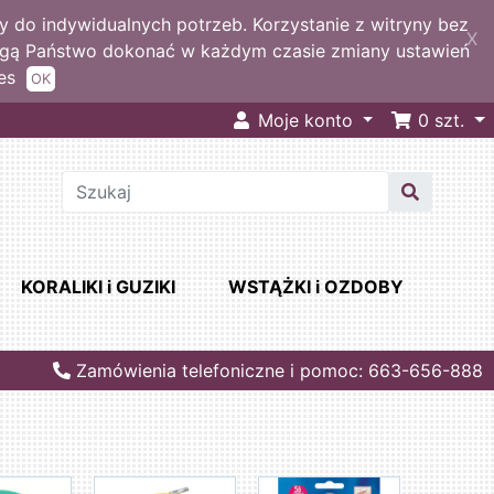
 do indywidualnych potrzeb. Korzystanie z witryny bez
X
ogą Państwo dokonać w każdym czasie zmiany ustawień
es
OK
Moje konto
0
szt.
KORALIKI i GUZIKI
WSTĄŻKI i OZDOBY
Zamówienia telefoniczne i pomoc: 663-656-888