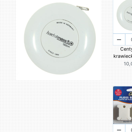
Cent
krawieck
10,