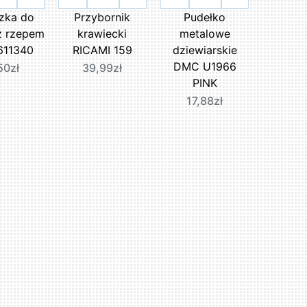
zka do
Przybornik
Pudełko
 z rzepem
krawiecki
metalowe
611340
RICAMI 159
dziewiarskie
DMC U1966
50zł
39,99zł
PINK
17,88zł