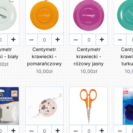
ymetr
Centymetr
Centymetr
Cent
i - biały
krawiecki -
krawiecki -
krawi
pomarańczowy
różowy jasny
turk
00zł
10,00zł
10,00zł
10,