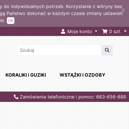
 do indywidualnych potrzeb. Korzystanie z witryny bez
X
ogą Państwo dokonać w każdym czasie zmiany ustawień
es
OK
Moje konto
0
szt.
KORALIKI i GUZIKI
WSTĄŻKI i OZDOBY
Zamówienia telefoniczne i pomoc: 663-656-888