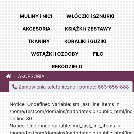
MULINY i NICI
WŁÓCZKI i SZNURKI
AKCESORIA
KSIĄŻKI i ZESTAWY
TKANINY
KORALIKI i GUZIKI
WSTĄŻKI i OZDOBY
FILC
RĘKODZIEŁO
Home
AKCESORIA
Zamówienia telefoniczne i pomoc: 663-656-888
Notice: Undefined variable: sm_last_line_items in
/home/testcom/domains/nadodatek.pl/public_html/incl
on line 30
Notice: Undefined variable: md_last_line_items in
/home/testcom/domains/nadodatek.pl/public_html/incl