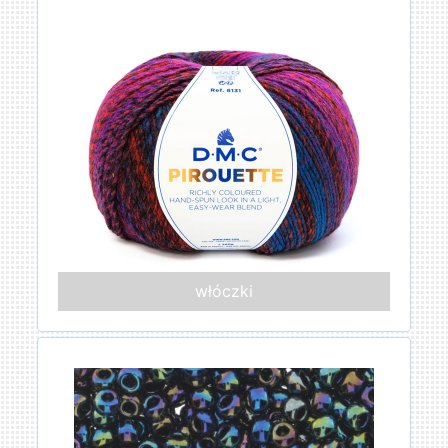
włóczki