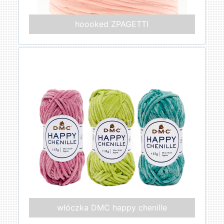
hoooked ZPAGETTI
włóczka DMC happy chenille