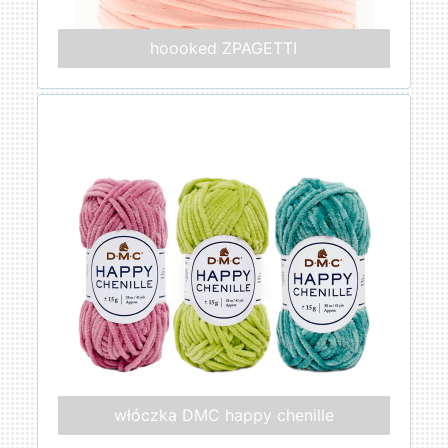
hoooked ZPAGETTI
włóczka DMC happy chenille