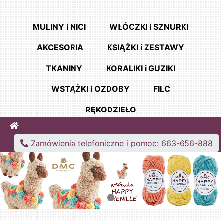
MULINY i NICI
WŁÓCZKI i SZNURKI
AKCESORIA
KSIĄŻKI i ZESTAWY
TKANINY
KORALIKI i GUZIKI
WSTĄŻKI i OZDOBY
FILC
RĘKODZIEŁO
Home
Zamówienia telefoniczne i pomoc: 663-656-888