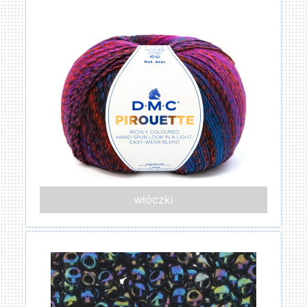
włóczki