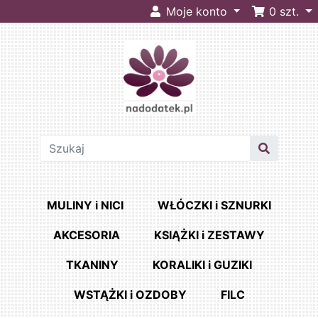
Moje konto
0
szt.
MULINY i NICI
WŁÓCZKI i SZNURKI
AKCESORIA
KSIĄŻKI i ZESTAWY
TKANINY
KORALIKI i GUZIKI
WSTĄŻKI i OZDOBY
FILC